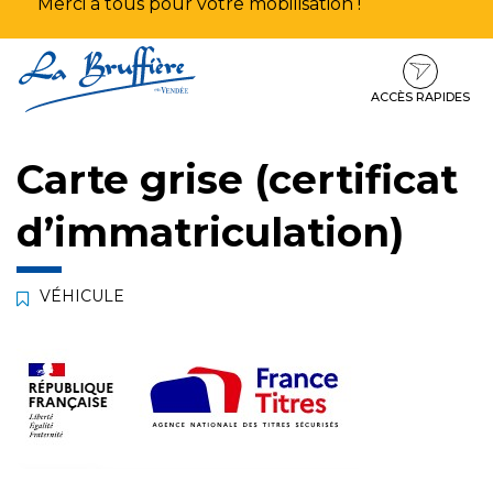
Merci à tous pour votre mobilisation !
Aller
Aller
Aller
à
au
au
la
contenu
pied
ACCÈS RAPIDES
navigation
de
page
Carte grise (certificat
d’immatriculation)
VÉHICULE