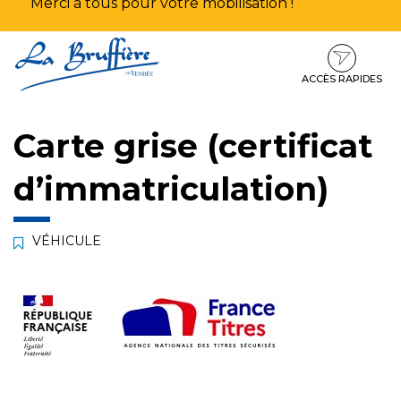
Merci à tous pour votre mobilisation !
Aller
Aller
Aller
à
au
au
la
contenu
pied
ACCÈS RAPIDES
navigation
de
page
Carte grise (certificat
d’immatriculation)
VÉHICULE