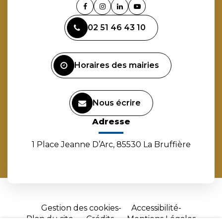
Lien
Lien
Lien
Lien
vers
vers
vers
vers
02 51 46 43 10
le
le
le
la
compte
compte
compte
chaîne
Facebook
Instagram
Linkedin
Youtube
Horaires des mairies
Nous écrire
Adresse
1 Place Jeanne D’Arc, 85530 La Bruffière
Gestion des cookies
Accessibilité
Plan du site
Crédits
Mentions Légales