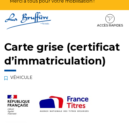
Merci à tous pour votre mobilisation !
Aller
Aller
Aller
à
au
au
la
contenu
pied
ACCÈS RAPIDES
navigation
de
page
Carte grise (certificat
d’immatriculation)
VÉHICULE