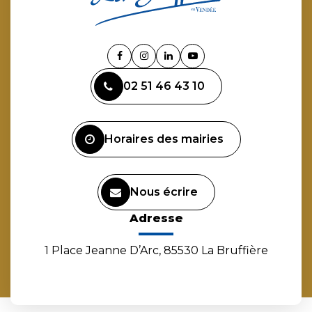
Lien
Lien
Lien
Lien
vers
vers
vers
vers
02 51 46 43 10
le
le
le
la
compte
compte
compte
chaîne
Facebook
Instagram
Linkedin
Youtube
Horaires des mairies
Nous écrire
Adresse
1 Place Jeanne D’Arc, 85530 La Bruffière