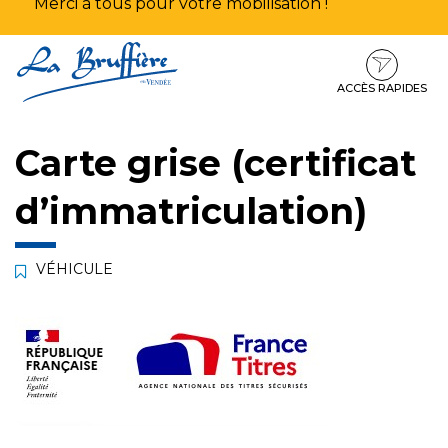
Merci à tous pour votre mobilisation !
Aller
Aller
Aller
à
au
au
la
contenu
pied
ACCÈS RAPIDES
navigation
de
page
Carte grise (certificat
d’immatriculation)
VÉHICULE