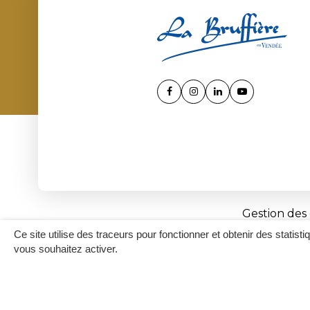
Lien
Lien
Lien
Lien
vers
vers
vers
vers
le
le
le
la
compte
compte
compte
chaîne
Facebook
Instagram
Linkedin
Youtube
Gestion des
Ce site utilise des traceurs pour fonctionner et obtenir des statisti
vous souhaitez activer.