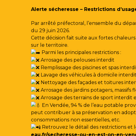
Gestion des traceurs
Alerte sécheresse – Restrictions d’usag
Par arrêté préfectoral, l’ensemble du dépa
du 29 juin 2026.
Cette décision fait suite aux fortes chale
sur le territoire.
Parmi les principales restrictions :
Arrosage des pelouses interdit
Remplissage des piscines et spas interdi
Lavage des véhicules à domicile interdi
Nettoyage des façades et toitures interdi
Arrosage des jardins potagers, massifs f
Arrosage des terrains de sport interdit
En Vendée, 94 % de l’eau potable provi
peut contribuer à sa préservation en adoptan
consommations non essentielles, etc.
Retrouvez le détail des restrictions et 
eau.fr/secheresse-ou-en-est-on-en-ven