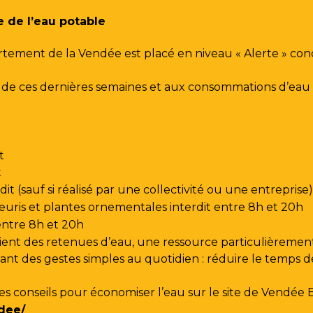
e de l’eau potable
rtement de la Vendée est placé en niveau « Alerte » co
urs de ces dernières semaines et aux consommations d’e
t
t
t (sauf si réalisé par une collectivité ou une entreprise)
leuris et plantes ornementales interdit entre 8h et 20h
 entre 8h et 20h
ent des retenues d’eau, une ressource particulièrement
t des gestes simples au quotidien : réduire le temps de d
les conseils pour économiser l’eau sur le site de
Vendée 
dee/