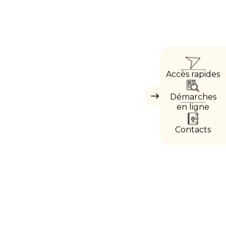
ACCÈ
Accès rapides
DIRE
Démarches
Masquer
les
en ligne
accès
directs
Contacts