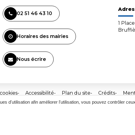
Adres
02 51 46 43 10
1 Plac
Bruffi
Horaires des mairies
Nous écrire
 cookies
Accessibilité
Plan du site
Crédits
Ment
ques d'utilisation afin améliorer l'utilisation, vous pouvez contrôler ceu
Site
réalisé
par
Inovagora
(ouverture