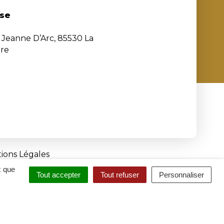
se
e Jeanne D’Arc, 85530 La
ère
ions Légales
x que
Tout accepter
Tout refuser
Personnaliser