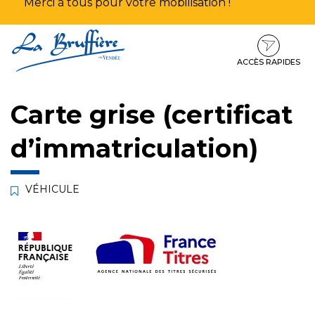
Merci à tous pour votre mobilisation !
Aller
Aller
Aller
à
au
au
la
contenu
pied
ACCÈS RAPIDES
navigation
de
page
Carte grise (certificat
d’immatriculation)
VÉHICULE