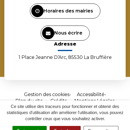
Facebook
Instagram
Linkedin
Youtube
Horaires des mairies
Nous écrire
Adresse
1 Place Jeanne D’Arc, 85530 La Bruffière
Gestion des cookies
Accessibilité
Plan du site
Crédits
Mentions Légales
Ce site utilise des traceurs pour fonctionner et obtenir des
Site
statistiques d'utilisation afin améliorer l'utilisation, vous pouvez
réalisé
contrôler ceux que vous souhaitez activer.
par