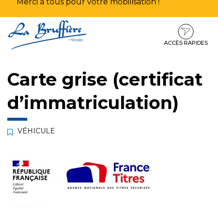
Merci à tous pour votre mobilisation !
Aller
Aller
Aller
à
au
au
la
contenu
pied
ACCÈS RAPIDES
navigation
de
page
Carte grise (certificat
d’immatriculation)
VÉHICULE