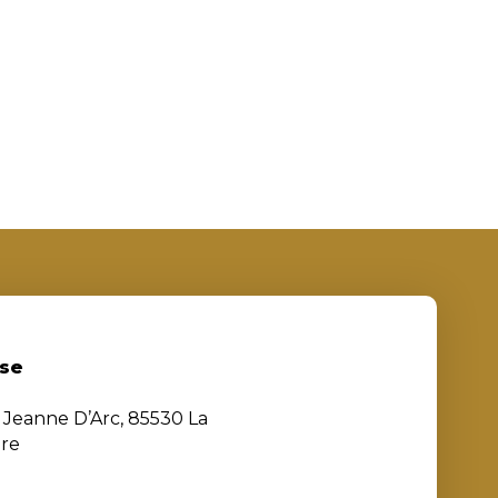
se
e Jeanne D’Arc, 85530 La
ère