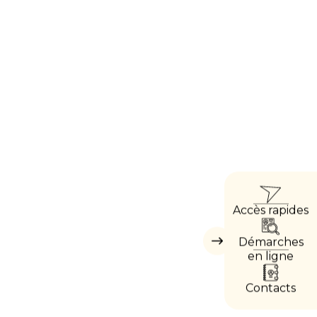
ACCÈ
Accès rapides
DIRE
Démarches
Masquer
les
en ligne
accès
directs
Contacts