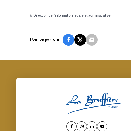
©
Direction de l'information légale et administrative
Partager sur :
Lien
Lien
Lien
Lien