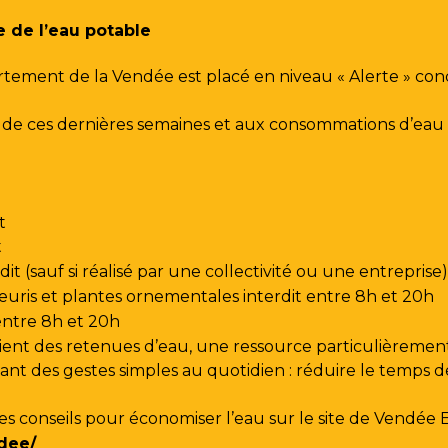
e de l’eau potable
rtement de la Vendée est placé en niveau « Alerte » co
urs de ces dernières semaines et aux consommations d’e
t
t
t (sauf si réalisé par une collectivité ou une entreprise)
leuris et plantes ornementales interdit entre 8h et 20h
 entre 8h et 20h
ent des retenues d’eau, une ressource particulièrement
t des gestes simples au quotidien : réduire le temps de d
les conseils pour économiser l’eau sur le site de
Vendée 
dee/