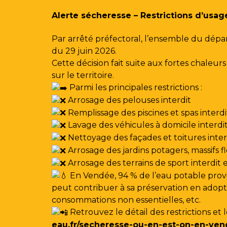
Gestion des traceurs
Alerte sécheresse – Restrictions d’usag
Par arrêté préfectoral, l’ensemble du dépa
du 29 juin 2026.
Cette décision fait suite aux fortes chale
sur le territoire.
Parmi les principales restrictions :
Arrosage des pelouses interdit
Remplissage des piscines et spas interdi
Lavage des véhicules à domicile interdi
Nettoyage des façades et toitures interdi
Arrosage des jardins potagers, massifs f
Arrosage des terrains de sport interdit
En Vendée, 94 % de l’eau potable provi
peut contribuer à sa préservation en adoptan
consommations non essentielles, etc.
Retrouvez le détail des restrictions et 
eau.fr/secheresse-ou-en-est-on-en-ven