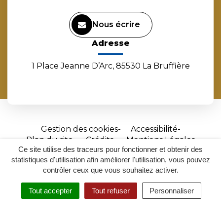
Nous écrire
Adresse
1 Place Jeanne D’Arc, 85530 La Bruffière
Gestion des cookies
Accessibilité
Plan du site
Crédits
Mentions Légales
Ce site utilise des traceurs pour fonctionner et obtenir des
Site
statistiques d'utilisation afin améliorer l'utilisation, vous pouvez
réalisé
contrôler ceux que vous souhaitez activer.
par
Tout accepter
Tout refuser
Personnaliser
Inovagora
MENU
RECHERCHER
ACCESSIBILITÉ
(ouverture
dans