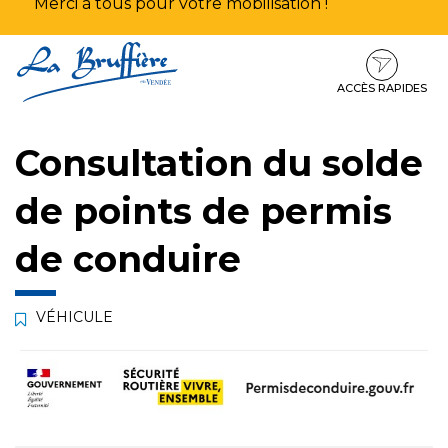
Merci à tous pour votre mobilisation !
Aller
Aller
Aller
à
au
au
la
contenu
pied
ACCÈS RAPIDES
navigation
de
page
Consultation du solde
de points de permis
de conduire
VÉHICULE