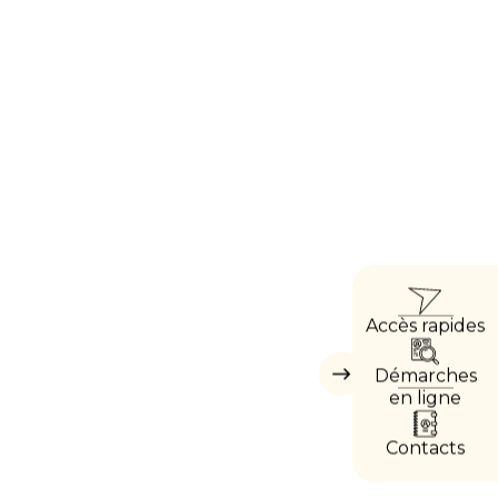
ACCÈ
Accès rapides
DIRE
Démarches
Masquer
les
en ligne
accès
directs
Contacts