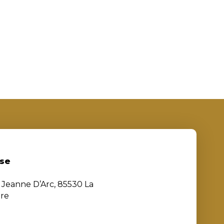
se
e Jeanne D’Arc, 85530 La
ère