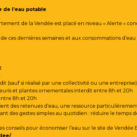
e de l’eau potable
rtement de la Vendée est placé en niveau « Alerte » co
urs de ces dernières semaines et aux consommations d’e
t
t
t (sauf si réalisé par une collectivité ou une entreprise)
leuris et plantes ornementales interdit entre 8h et 20h
 entre 8h et 20h
ent des retenues d’eau, une ressource particulièrement
t des gestes simples au quotidien : réduire le temps de d
les conseils pour économiser l’eau sur le site de
Vendée 
dee/