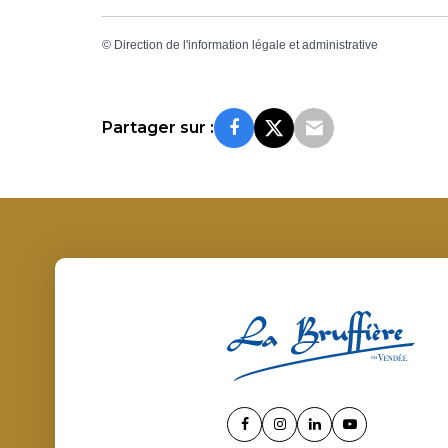
©
Direction de l'information légale et administrative
Partager sur :
Lien
Lien
Lien
Lien