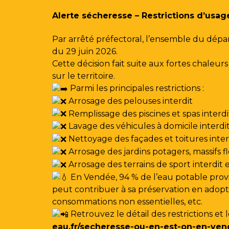
Gestion des traceurs
Alerte sécheresse – Restrictions d’usag
Par arrêté préfectoral, l’ensemble du dépa
du 29 juin 2026.
Cette décision fait suite aux fortes chale
sur le territoire.
Parmi les principales restrictions :
Arrosage des pelouses interdit
Remplissage des piscines et spas interdi
Lavage des véhicules à domicile interdi
Nettoyage des façades et toitures interdi
Arrosage des jardins potagers, massifs f
Arrosage des terrains de sport interdit
En Vendée, 94 % de l’eau potable provi
peut contribuer à sa préservation en adoptan
consommations non essentielles, etc.
Retrouvez le détail des restrictions et 
eau.fr/secheresse-ou-en-est-on-en-ven