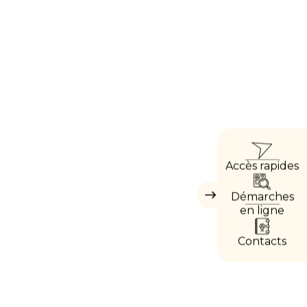
x ?
ACCÈ
Accès rapides
DIRE
Démarches
Masquer
les
en ligne
accès
directs
Contacts