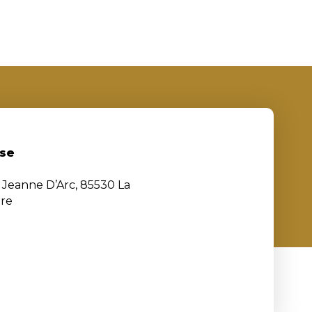
se
e Jeanne D’Arc, 85530 La
ère