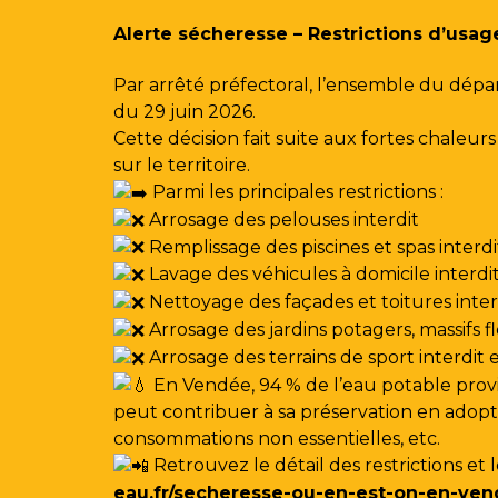
Gestion des traceurs
Alerte sécheresse – Restrictions d’usag
Par arrêté préfectoral, l’ensemble du dépa
du 29 juin 2026.
Cette décision fait suite aux fortes chale
sur le territoire.
Parmi les principales restrictions :
Arrosage des pelouses interdit
Remplissage des piscines et spas interdi
Lavage des véhicules à domicile interdi
Nettoyage des façades et toitures interdi
Arrosage des jardins potagers, massifs f
Arrosage des terrains de sport interdit
En Vendée, 94 % de l’eau potable provi
peut contribuer à sa préservation en adoptan
consommations non essentielles, etc.
Retrouvez le détail des restrictions et 
eau.fr/secheresse-ou-en-est-on-en-ven