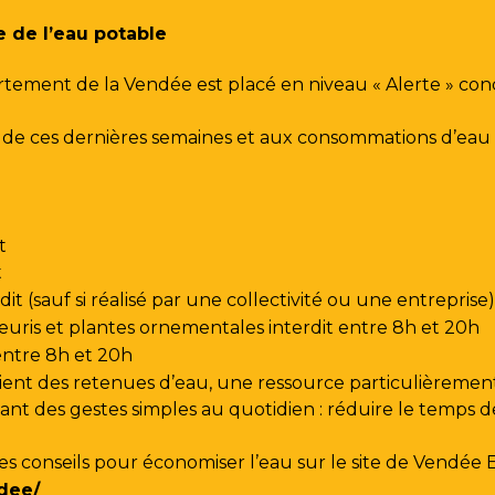
e de l’eau potable
rtement de la Vendée est placé en niveau « Alerte » co
urs de ces dernières semaines et aux consommations d’e
t
t
t (sauf si réalisé par une collectivité ou une entreprise)
leuris et plantes ornementales interdit entre 8h et 20h
 entre 8h et 20h
ent des retenues d’eau, une ressource particulièrement
t des gestes simples au quotidien : réduire le temps de d
les conseils pour économiser l’eau sur le site de
Vendée 
dee/