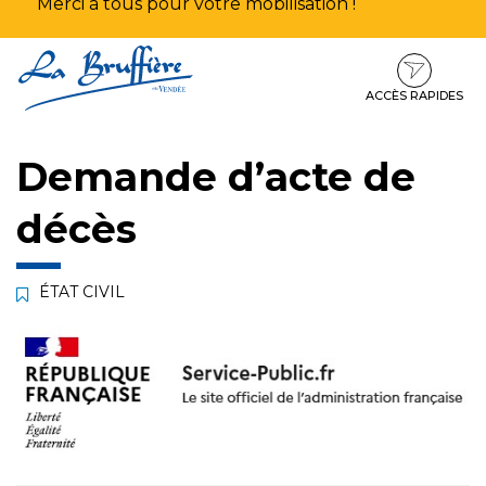
Merci à tous pour votre mobilisation !
Aller
Aller
Aller
à
au
au
la
contenu
pied
ACCÈS RAPIDES
navigation
de
page
Demande d’acte de
décès
ÉTAT CIVIL