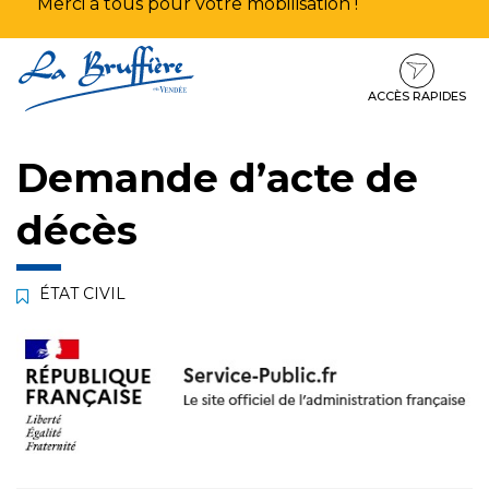
Merci à tous pour votre mobilisation !
Aller
Aller
Aller
à
au
au
la
contenu
pied
ACCÈS RAPIDES
navigation
de
page
Demande d’acte de
décès
ÉTAT CIVIL