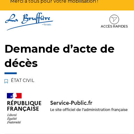
Merci à tous pour votre mobilisation !
Aller
Aller
Aller
à
au
au
la
contenu
pied
ACCÈS RAPIDES
navigation
de
page
Demande d’acte de
décès
ÉTAT CIVIL