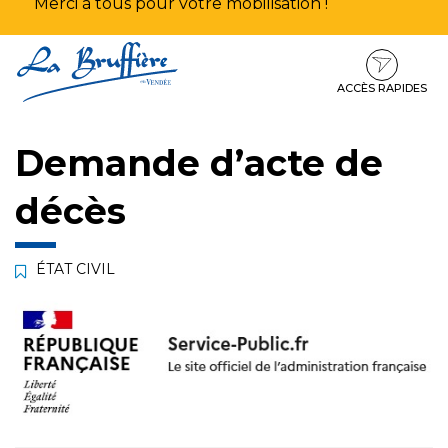
Merci à tous pour votre mobilisation !
Aller
Aller
Aller
à
au
au
la
contenu
pied
ACCÈS RAPIDES
navigation
de
page
Demande d’acte de
décès
ÉTAT CIVIL