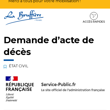
Merci à tous pour votre mobilisation !
Aller
Aller
Aller
à
au
au
la
contenu
pied
ACCÈS RAPIDES
navigation
de
page
Demande d’acte de
décès
ÉTAT CIVIL