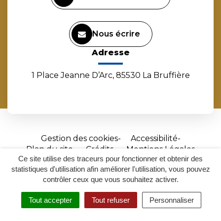
Nous écrire
Adresse
1 Place Jeanne D’Arc, 85530 La Bruffière
Gestion des cookies
Accessibilité
Plan du site
Crédits
Mentions Légales
Ce site utilise des traceurs pour fonctionner et obtenir des
Site
statistiques d'utilisation afin améliorer l'utilisation, vous pouvez
réalisé
contrôler ceux que vous souhaitez activer.
par
Tout accepter
Tout refuser
Personnaliser
Inovagora
MENU
RECHERCHER
ACCESSIBILITÉ
(ouverture