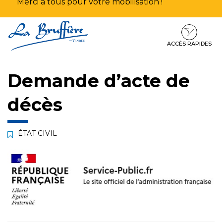
Merci à tous pour votre mobilisation !
Aller
Aller
Aller
à
au
au
la
contenu
pied
ACCÈS RAPIDES
navigation
de
page
Demande d’acte de
décès
ÉTAT CIVIL