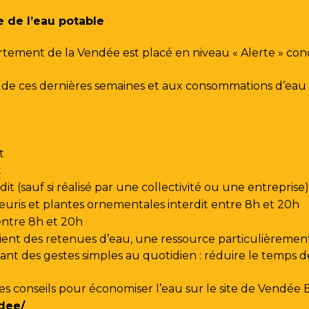
e de l’eau potable
rtement de la Vendée est placé en niveau « Alerte » co
urs de ces dernières semaines et aux consommations d’e
t
t
t (sauf si réalisé par une collectivité ou une entreprise)
leuris et plantes ornementales interdit entre 8h et 20h
 entre 8h et 20h
ent des retenues d’eau, une ressource particulièrement
t des gestes simples au quotidien : réduire le temps de d
les conseils pour économiser l’eau sur le site de
Vendée 
dee/