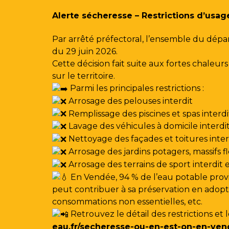
Gestion des traceurs
Alerte sécheresse – Restrictions d’usag
Par arrêté préfectoral, l’ensemble du dépa
du 29 juin 2026.
Cette décision fait suite aux fortes chale
sur le territoire.
Parmi les principales restrictions :
Arrosage des pelouses interdit
Remplissage des piscines et spas interdi
Lavage des véhicules à domicile interdi
Nettoyage des façades et toitures interdi
Arrosage des jardins potagers, massifs f
Arrosage des terrains de sport interdit
En Vendée, 94 % de l’eau potable provi
peut contribuer à sa préservation en adoptan
consommations non essentielles, etc.
Retrouvez le détail des restrictions et 
eau.fr/secheresse-ou-en-est-on-en-ven