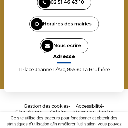
02 51 46 43 10
le
le
le
la
compte
compte
compte
chaîne
Facebook
Instagram
Linkedin
Youtube
Horaires des mairies
Nous écrire
Adresse
1 Place Jeanne D’Arc, 85530 La Bruffière
Gestion des cookies
Accessibilité
Plan du site
Crédits
Mentions Légales
Ce site utilise des traceurs pour fonctionner et obtenir des
Site
statistiques d'utilisation afin améliorer l'utilisation, vous pouvez