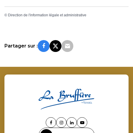
©
Direction de l'information légale et administrative
Partager sur :
Lien
Lien
Lien
Lien
vers
vers
vers
vers