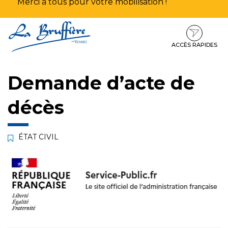
Merci à tous pour votre mobilisation !
Aller
Aller
Aller
à
au
au
la
contenu
pied
ACCÈS RAPIDES
navigation
de
page
Demande d’acte de
décès
ÉTAT CIVIL