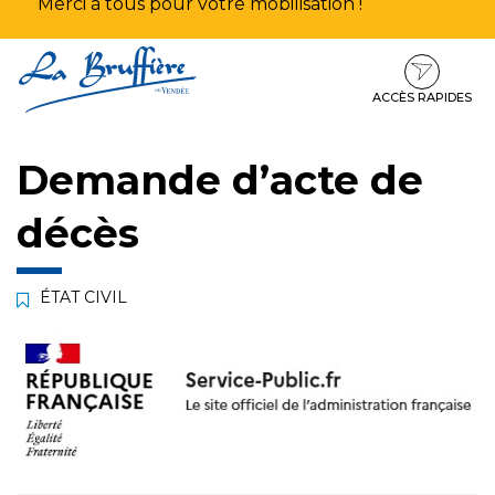
Merci à tous pour votre mobilisation !
Aller
Aller
Aller
à
au
au
la
contenu
pied
ACCÈS RAPIDES
navigation
de
page
Demande d’acte de
décès
ÉTAT CIVIL