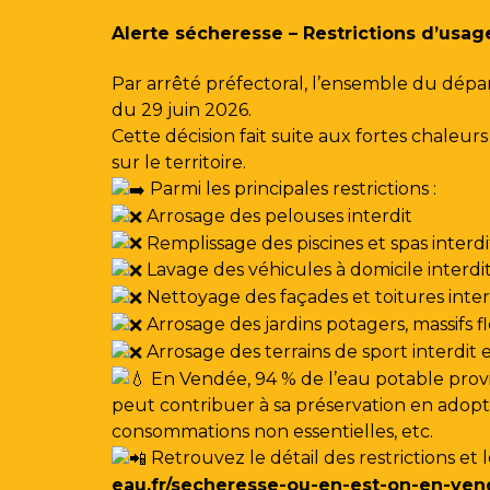
Gestion des traceurs
Alerte sécheresse – Restrictions d’usag
Par arrêté préfectoral, l’ensemble du dépa
du 29 juin 2026.
Cette décision fait suite aux fortes chale
sur le territoire.
Parmi les principales restrictions :
Arrosage des pelouses interdit
Remplissage des piscines et spas interdi
Lavage des véhicules à domicile interdi
Nettoyage des façades et toitures interdi
Arrosage des jardins potagers, massifs f
Arrosage des terrains de sport interdit
En Vendée, 94 % de l’eau potable provi
peut contribuer à sa préservation en adoptan
consommations non essentielles, etc.
Retrouvez le détail des restrictions et 
eau.fr/secheresse-ou-en-est-on-en-ven