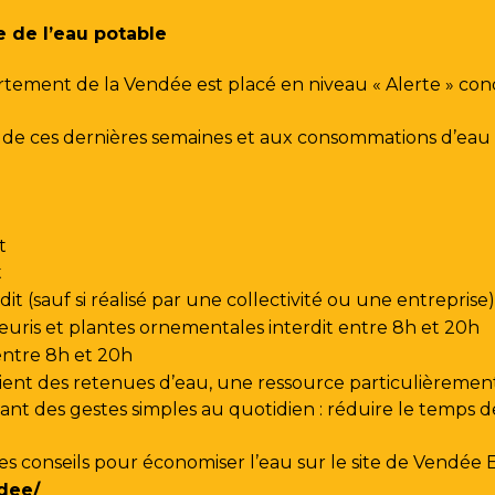
e de l’eau potable
rtement de la Vendée est placé en niveau « Alerte » co
urs de ces dernières semaines et aux consommations d’e
t
t
t (sauf si réalisé par une collectivité ou une entreprise)
leuris et plantes ornementales interdit entre 8h et 20h
 entre 8h et 20h
ent des retenues d’eau, une ressource particulièrement
t des gestes simples au quotidien : réduire le temps de d
les conseils pour économiser l’eau sur le site de
Vendée 
dee/