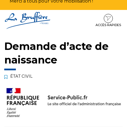
Merci à tous pour votre mobilisation !
Aller
Aller
Aller
à
au
au
la
contenu
pied
ACCÈS RAPIDES
navigation
de
page
Demande d’acte de
naissance
ÉTAT CIVIL