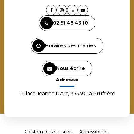
Lien
Lien
Lien
Lien
vers
vers
vers
vers
02 51 46 43 10
le
le
le
la
compte
compte
compte
chaîne
Facebook
Instagram
Linkedin
Youtube
Horaires des mairies
Nous écrire
Adresse
1 Place Jeanne D’Arc, 85530 La Bruffière
Gestion des cookies
Accessibilité