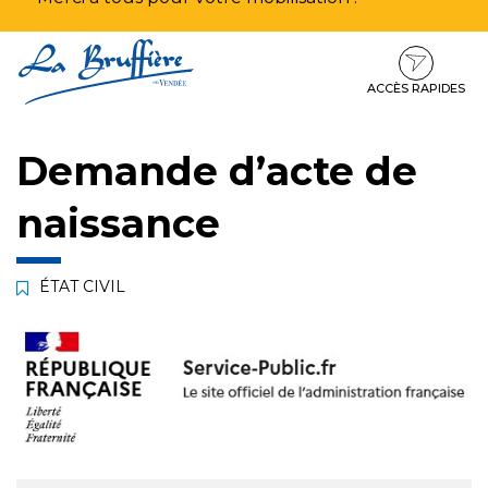
Aller
Aller
Aller
à
au
au
la
contenu
pied
ACCÈS RAPIDES
navigation
de
page
Demande d’acte de
naissance
ÉTAT CIVIL