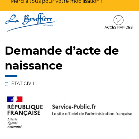
Merci à tous pour votre mobilisation !
Aller
Aller
Aller
à
au
au
la
contenu
pied
ACCÈS RAPIDES
navigation
de
page
Demande d’acte de
naissance
ÉTAT CIVIL