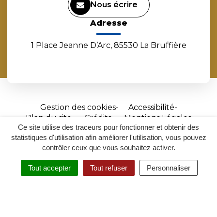
Nous écrire
Adresse
1 Place Jeanne D’Arc, 85530 La Bruffière
Gestion des cookies
Accessibilité
Plan du site
Crédits
Mentions Légales
Ce site utilise des traceurs pour fonctionner et obtenir des
Site
statistiques d'utilisation afin améliorer l'utilisation, vous pouvez
réalisé
contrôler ceux que vous souhaitez activer.
par
Tout accepter
Tout refuser
Personnaliser
Inovagora
MENU
RECHERCHER
ACCESSIBILITÉ
(ouverture
dans
un
nouvel