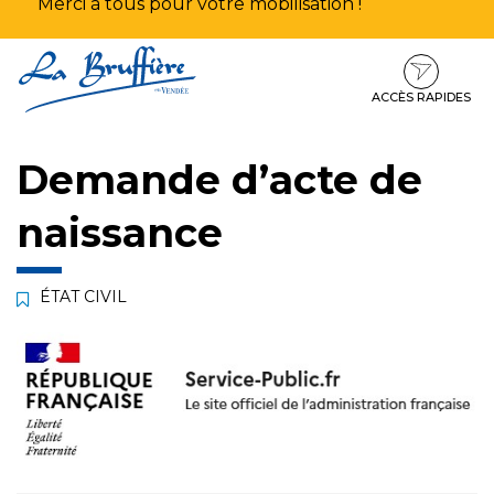
Merci à tous pour votre mobilisation !
Aller
Aller
Aller
à
au
au
la
contenu
pied
ACCÈS RAPIDES
navigation
de
page
Demande d’acte de
naissance
ÉTAT CIVIL