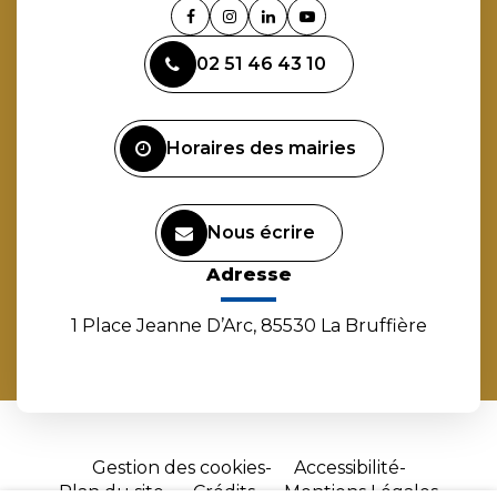
Lien
Lien
Lien
Lien
vers
vers
vers
vers
02 51 46 43 10
le
le
le
la
compte
compte
compte
chaîne
Facebook
Instagram
Linkedin
Youtube
Horaires des mairies
Nous écrire
Adresse
1 Place Jeanne D’Arc, 85530 La Bruffière
Gestion des cookies
Accessibilité
Plan du site
Crédits
Mentions Légales