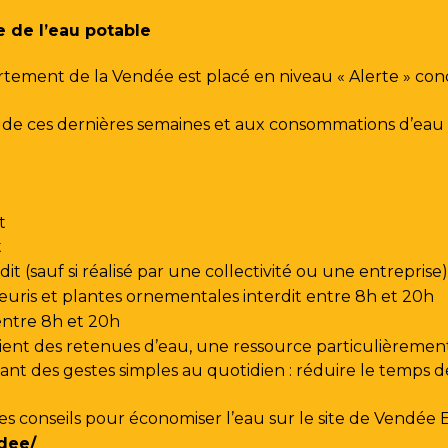
e de l’eau potable
rtement de la Vendée est placé en niveau « Alerte » co
urs de ces dernières semaines et aux consommations d’e
t
t
t (sauf si réalisé par une collectivité ou une entreprise)
leuris et plantes ornementales interdit entre 8h et 20h
 entre 8h et 20h
ent des retenues d’eau, une ressource particulièrement
t des gestes simples au quotidien : réduire le temps de d
les conseils pour économiser l’eau sur le site de
Vendée 
dee/