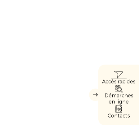
ACCÈ
Accès rapides
DIRE
Démarches
Masquer
les
en ligne
accès
directs
Contacts