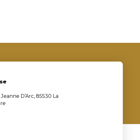
se
e Jeanne D’Arc, 85530 La
ère