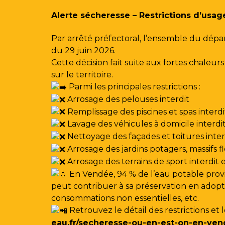
Gestion des traceurs
Alerte sécheresse – Restrictions d’usag
Par arrêté préfectoral, l’ensemble du dépa
du 29 juin 2026.
Cette décision fait suite aux fortes chale
sur le territoire.
Parmi les principales restrictions :
Arrosage des pelouses interdit
Remplissage des piscines et spas interdi
Lavage des véhicules à domicile interdi
Nettoyage des façades et toitures interdi
Arrosage des jardins potagers, massifs f
Arrosage des terrains de sport interdit
En Vendée, 94 % de l’eau potable provi
peut contribuer à sa préservation en adoptan
consommations non essentielles, etc.
Retrouvez le détail des restrictions et 
eau.fr/secheresse-ou-en-est-on-en-ven