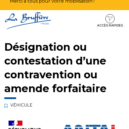
Merci à tous pour votre mobilisation !
Aller
Aller
Aller
à
au
au
la
contenu
pied
ACCÈS RAPIDES
navigation
de
page
Désignation ou
contestation d’une
contravention ou
amende forfaitaire
VÉHICULE