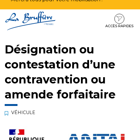
Aller
Aller
Aller
à
au
au
la
contenu
pied
ACCÈS RAPIDES
navigation
de
page
Désignation ou
contestation d’une
contravention ou
amende forfaitaire
VÉHICULE