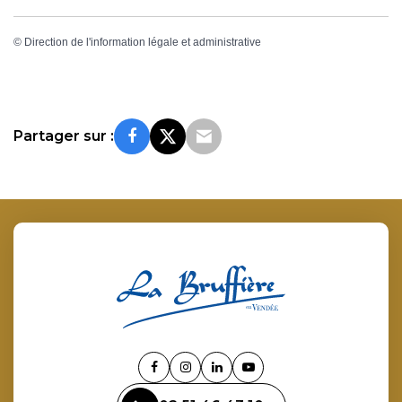
©
Direction de l'information légale et administrative
Partager sur :
Lien
Lien
Lien
Lien
vers
vers
vers
vers