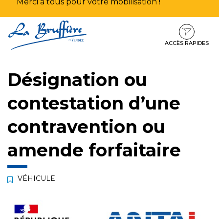
Merci à tous pour votre mobilisation !
Aller
Aller
Aller
à
au
au
la
contenu
pied
ACCÈS RAPIDES
navigation
de
page
Désignation ou
contestation d’une
contravention ou
amende forfaitaire
VÉHICULE