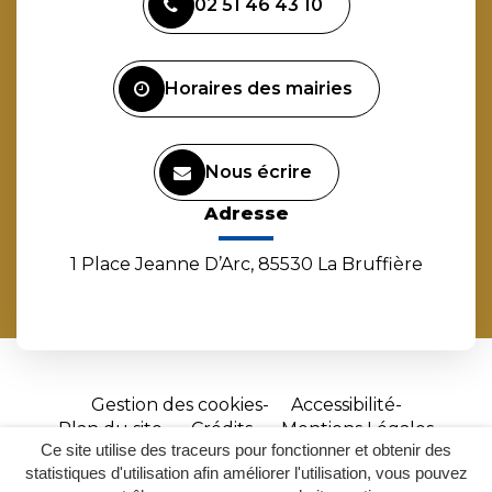
02 51 46 43 10
le
le
le
la
compte
compte
compte
chaîne
Facebook
Instagram
Linkedin
Youtube
Horaires des mairies
Nous écrire
Adresse
1 Place Jeanne D’Arc, 85530 La Bruffière
Gestion des cookies
Accessibilité
Plan du site
Crédits
Mentions Légales
Ce site utilise des traceurs pour fonctionner et obtenir des
Site
statistiques d'utilisation afin améliorer l'utilisation, vous pouvez