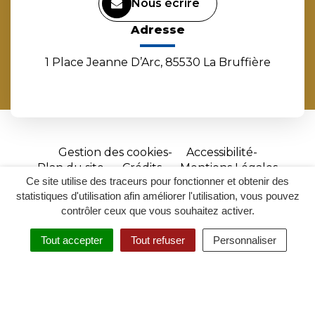
Nous écrire
Adresse
1 Place Jeanne D’Arc, 85530 La Bruffière
Gestion des cookies
Accessibilité
Plan du site
Crédits
Mentions Légales
Ce site utilise des traceurs pour fonctionner et obtenir des
Site
statistiques d'utilisation afin améliorer l'utilisation, vous pouvez
réalisé
contrôler ceux que vous souhaitez activer.
par
Tout accepter
Tout refuser
Personnaliser
Inovagora
MENU
RECHERCHER
ACCESSIBILITÉ
(ouverture
dans
un
nouvel