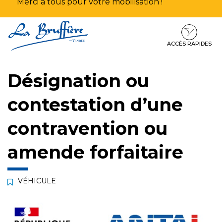
Merci à tous pour votre mobilisation !
Aller
Aller
Aller
à
au
au
la
contenu
pied
ACCÈS RAPIDES
navigation
de
page
Désignation ou
contestation d’une
contravention ou
amende forfaitaire
VÉHICULE