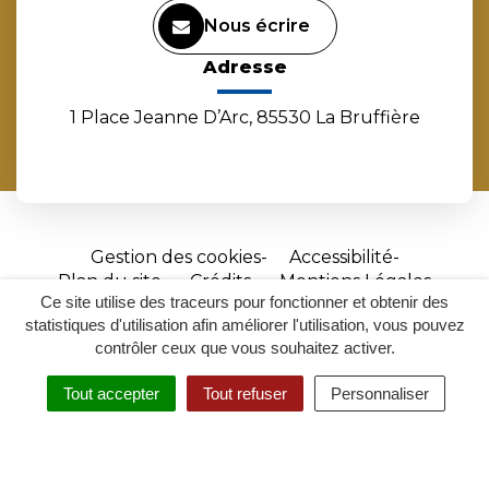
Nous écrire
Adresse
1 Place Jeanne D’Arc, 85530 La Bruffière
Gestion des cookies
Accessibilité
Plan du site
Crédits
Mentions Légales
Ce site utilise des traceurs pour fonctionner et obtenir des
Site
statistiques d'utilisation afin améliorer l'utilisation, vous pouvez
réalisé
contrôler ceux que vous souhaitez activer.
par
Tout accepter
Tout refuser
Personnaliser
Inovagora
MENU
RECHERCHER
ACCESSIBILITÉ
(ouverture
dans
un