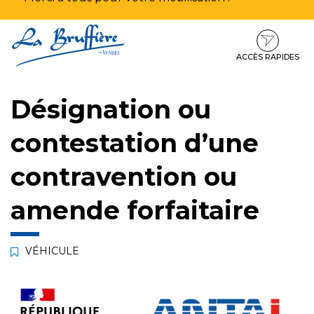
Aller
Aller
Aller
à
au
au
la
contenu
pied
ACCÈS RAPIDES
navigation
de
page
Désignation ou
contestation d’une
contravention ou
amende forfaitaire
VÉHICULE