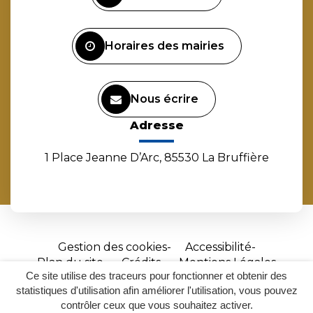
compte
compte
compte
chaîne
Facebook
Instagram
Linkedin
Youtube
Horaires des mairies
Nous écrire
Adresse
1 Place Jeanne D’Arc, 85530 La Bruffière
Gestion des cookies
Accessibilité
Plan du site
Crédits
Mentions Légales
Ce site utilise des traceurs pour fonctionner et obtenir des
Site
statistiques d'utilisation afin améliorer l'utilisation, vous pouvez
réalisé
contrôler ceux que vous souhaitez activer.