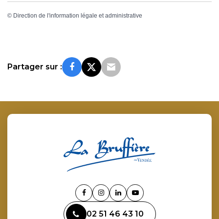
©
Direction de l'information légale et administrative
Partager sur :
Lien
Lien
Lien
Lien
vers
vers
vers
vers
02 51 46 43 10
le
le
le
la