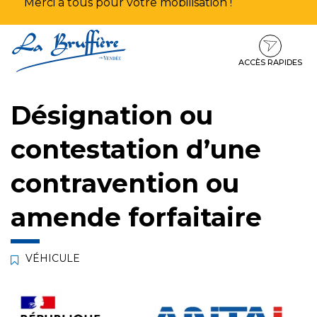
Merci à tous pour votre mobilisation !
Aller
Aller
Aller
à
au
au
la
contenu
pied
ACCÈS RAPIDES
navigation
de
page
Désignation ou
contestation d’une
contravention ou
amende forfaitaire
VÉHICULE