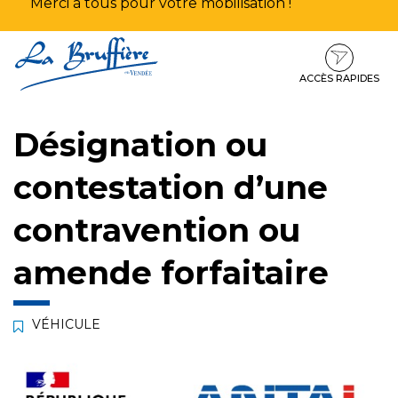
Merci à tous pour votre mobilisation !
Aller
Aller
Aller
à
au
au
la
contenu
pied
ACCÈS RAPIDES
navigation
de
page
Désignation ou
contestation d’une
contravention ou
amende forfaitaire
VÉHICULE