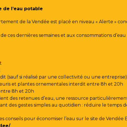
e de l’eau potable
rtement de la Vendée est placé en niveau « Alerte » co
urs de ces dernières semaines et aux consommations d’e
t
t
t (sauf si réalisé par une collectivité ou une entreprise)
leuris et plantes ornementales interdit entre 8h et 20h
 entre 8h et 20h
ent des retenues d’eau, une ressource particulièrement
t des gestes simples au quotidien : réduire le temps de d
les conseils pour économiser l’eau sur le site de
Vendée 
dee/