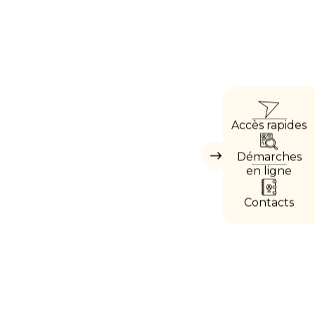
ACCÈ
Accès rapides
DIRE
Démarches
Masquer
les
en ligne
accès
directs
Contacts