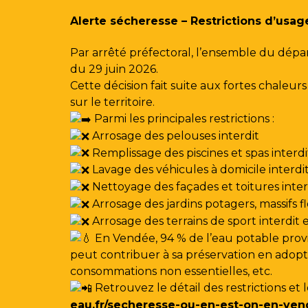
Gestion des traceurs
Alerte sécheresse – Restrictions d’usag
Par arrêté préfectoral, l’ensemble du dépa
du 29 juin 2026.
Cette décision fait suite aux fortes chale
sur le territoire.
Parmi les principales restrictions :
Arrosage des pelouses interdit
Remplissage des piscines et spas interdi
Lavage des véhicules à domicile interdi
Nettoyage des façades et toitures interdi
Arrosage des jardins potagers, massifs f
Arrosage des terrains de sport interdit
En Vendée, 94 % de l’eau potable provi
peut contribuer à sa préservation en adoptan
consommations non essentielles, etc.
Retrouvez le détail des restrictions et 
eau.fr/secheresse-ou-en-est-on-en-ven