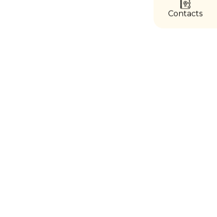
directs
Contacts