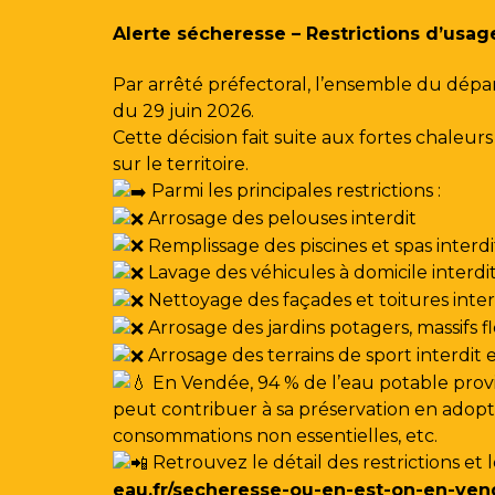
Gestion des traceurs
Alerte sécheresse – Restrictions d’usag
Par arrêté préfectoral, l’ensemble du dépa
du 29 juin 2026.
Cette décision fait suite aux fortes chale
sur le territoire.
Parmi les principales restrictions :
Arrosage des pelouses interdit
Remplissage des piscines et spas interdi
Lavage des véhicules à domicile interdi
Nettoyage des façades et toitures interdi
Arrosage des jardins potagers, massifs f
Arrosage des terrains de sport interdit
En Vendée, 94 % de l’eau potable provi
peut contribuer à sa préservation en adoptan
consommations non essentielles, etc.
Retrouvez le détail des restrictions et 
eau.fr/secheresse-ou-en-est-on-en-ven