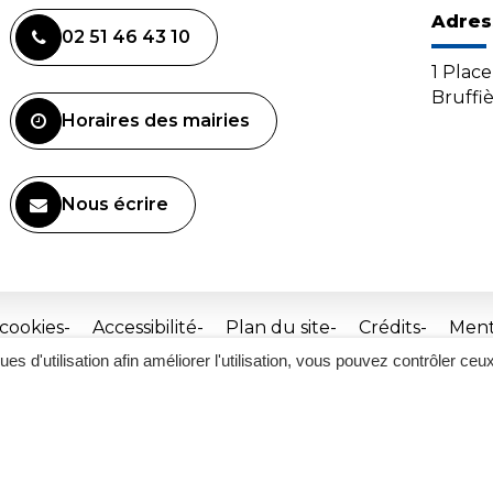
Adres
02 51 46 43 10
1 Plac
Bruffi
Horaires des mairies
Nous écrire
 cookies
Accessibilité
Plan du site
Crédits
Ment
ques d'utilisation afin améliorer l'utilisation, vous pouvez contrôler ceu
Site
réalisé
par
Inovagora
(ouverture