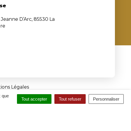
se
e Jeanne D’Arc, 85530 La
ère
ions Légales
x que
Tout accepter
Tout refuser
Personnaliser