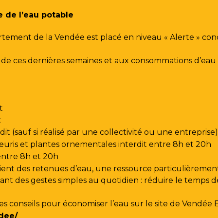
e de l’eau potable
rtement de la Vendée est placé en niveau « Alerte » co
urs de ces dernières semaines et aux consommations d’e
t
t
t (sauf si réalisé par une collectivité ou une entreprise)
leuris et plantes ornementales interdit entre 8h et 20h
 entre 8h et 20h
ent des retenues d’eau, une ressource particulièrement
t des gestes simples au quotidien : réduire le temps de d
les conseils pour économiser l’eau sur le site de
Vendée 
dee/