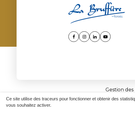
Lien
Lien
Lien
Lien
vers
vers
vers
vers
le
le
le
la
compte
compte
compte
chaîne
Facebook
Instagram
Linkedin
Youtube
Gestion des
Ce site utilise des traceurs pour fonctionner et obtenir des statisti
vous souhaitez activer.