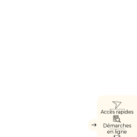
ACCÈ
Accès rapides
DIRE
Démarches
Masquer
les
en ligne
accès