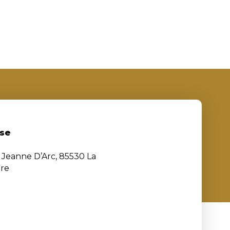
se
e Jeanne D’Arc, 85530 La
ère