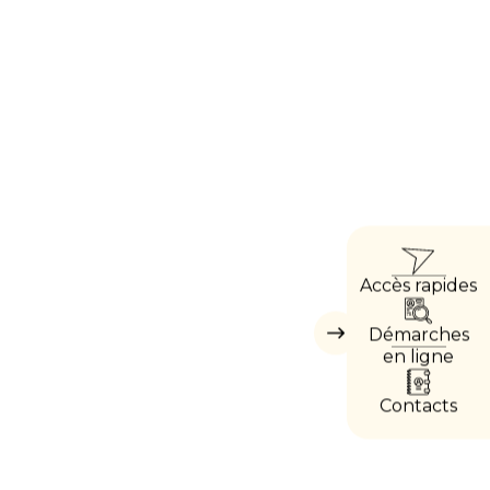
ACCÈ
Accès rapides
DIRE
Démarches
Masquer
les
en ligne
accès
directs
Contacts