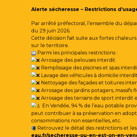
Gestion des traceurs
Alerte sécheresse – Restrictions d’usag
Par arrêté préfectoral, l’ensemble du dépa
du 29 juin 2026.
Cette décision fait suite aux fortes chale
sur le territoire.
Parmi les principales restrictions :
Arrosage des pelouses interdit
Remplissage des piscines et spas interdi
Lavage des véhicules à domicile interdi
Nettoyage des façades et toitures interdi
Arrosage des jardins potagers, massifs f
Arrosage des terrains de sport interdit
En Vendée, 94 % de l’eau potable provi
peut contribuer à sa préservation en adoptan
consommations non essentielles, etc.
Retrouvez le détail des restrictions et le
eau.fr/secheresse-ou-en-est-on-en-ven