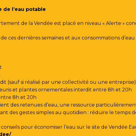
e de l’eau potable
rtement de la Vendée est placé en niveau « Alerte » co
urs de ces dernières semaines et aux consommations d’e
t
t
t (sauf si réalisé par une collectivité ou une entreprise)
leuris et plantes ornementales interdit entre 8h et 20h
 entre 8h et 20h
ent des retenues d’eau, une ressource particulièrement
t des gestes simples au quotidien : réduire le temps de d
s conseils pour économiser l’eau sur le site de
Vendée Ea
dee/