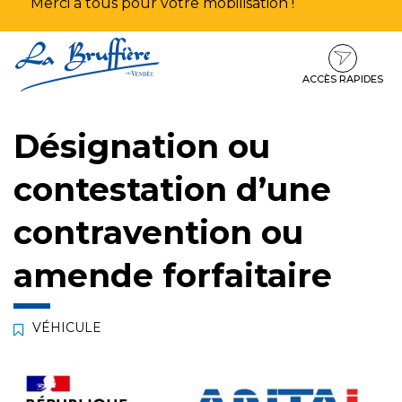
Merci à tous pour votre mobilisation !
Aller
Aller
Aller
à
au
au
la
contenu
pied
ACCÈS RAPIDES
navigation
de
page
Désignation ou
contestation d’une
contravention ou
amende forfaitaire
VÉHICULE