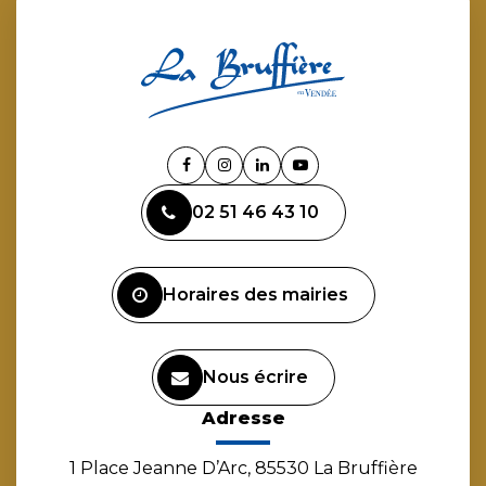
Lien
Lien
Lien
Lien
vers
vers
vers
vers
02 51 46 43 10
le
le
le
la
compte
compte
compte
chaîne
Facebook
Instagram
Linkedin
Youtube
Horaires des mairies
Nous écrire
Adresse
1 Place Jeanne D’Arc, 85530 La Bruffière