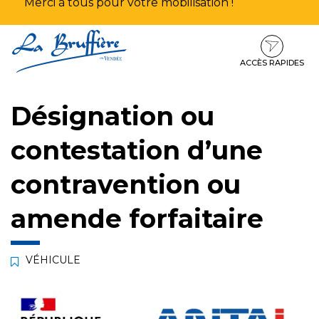
Merci à tous pour votre mobilisation !
Aller
Aller
Aller
à
au
au
la
contenu
pied
ACCÈS RAPIDES
navigation
de
page
Désignation ou
contestation d’une
contravention ou
amende forfaitaire
VÉHICULE