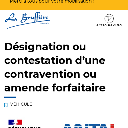
Merci à tous pour votre mobilisation !
Aller
Aller
Aller
à
au
au
la
contenu
pied
ACCÈS RAPIDES
navigation
de
page
Désignation ou
contestation d’une
contravention ou
amende forfaitaire
VÉHICULE