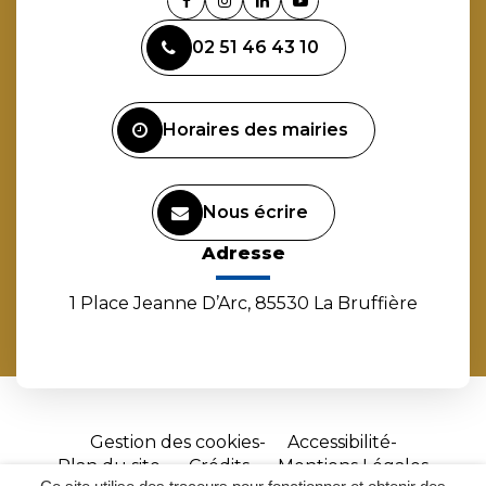
Lien
Lien
Lien
Lien
vers
vers
vers
vers
02 51 46 43 10
le
le
le
la
compte
compte
compte
chaîne
Facebook
Instagram
Linkedin
Youtube
Horaires des mairies
Nous écrire
Adresse
1 Place Jeanne D’Arc, 85530 La Bruffière
Gestion des cookies
Accessibilité
Plan du site
Crédits
Mentions Légales