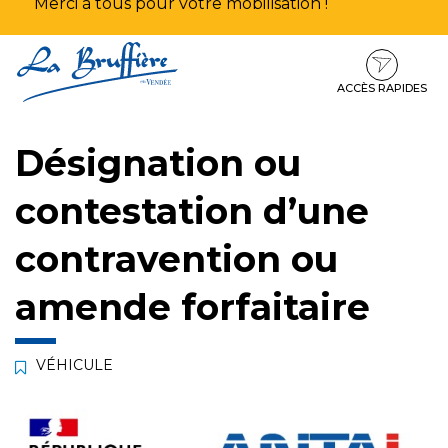
Merci à tous pour votre mobilisation !
Aller
Aller
Aller
à
au
au
la
contenu
pied
ACCÈS RAPIDES
navigation
de
page
Désignation ou
contestation d’une
contravention ou
amende forfaitaire
VÉHICULE