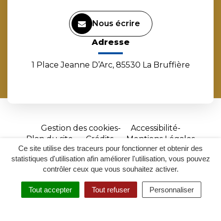
Nous écrire
Adresse
1 Place Jeanne D’Arc, 85530 La Bruffière
Gestion des cookies
Accessibilité
Plan du site
Crédits
Mentions Légales
Ce site utilise des traceurs pour fonctionner et obtenir des
Site
statistiques d'utilisation afin améliorer l'utilisation, vous pouvez
réalisé
contrôler ceux que vous souhaitez activer.
par
Tout accepter
Tout refuser
Personnaliser
Inovagora
MENU
RECHERCHER
ACCESSIBILITÉ
(ouverture
dans