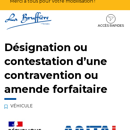
Merci à tous pour votre mobilisation !
Aller
Aller
Aller
à
au
au
la
contenu
pied
ACCÈS RAPIDES
navigation
de
page
Désignation ou
contestation d’une
contravention ou
amende forfaitaire
VÉHICULE