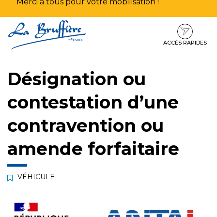
Merci à tous pour votre mobilisation !
Aller
Aller
Aller
à
au
au
la
contenu
pied
ACCÈS RAPIDES
navigation
de
page
Désignation ou
contestation d’une
contravention ou
amende forfaitaire
VÉHICULE