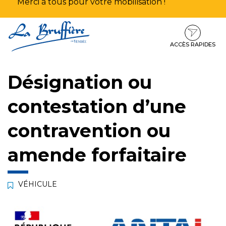
Merci à tous pour votre mobilisation !
Aller
Aller
Aller
à
au
au
la
contenu
pied
ACCÈS RAPIDES
navigation
de
page
Désignation ou
contestation d’une
contravention ou
amende forfaitaire
VÉHICULE