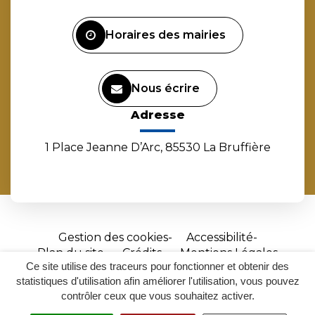
Facebook
Instagram
Linkedin
Youtube
Horaires des mairies
Nous écrire
Adresse
1 Place Jeanne D’Arc, 85530 La Bruffière
Gestion des cookies
Accessibilité
Plan du site
Crédits
Mentions Légales
Ce site utilise des traceurs pour fonctionner et obtenir des
Site
statistiques d'utilisation afin améliorer l'utilisation, vous pouvez
réalisé
contrôler ceux que vous souhaitez activer.
par