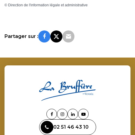
©
Direction de l'information légale et administrative
Partager sur :
Lien
Lien
Lien
Lien
vers
vers
vers
vers
02 51 46 43 10
le
le
le
la
compte
compte
compte
chaîne