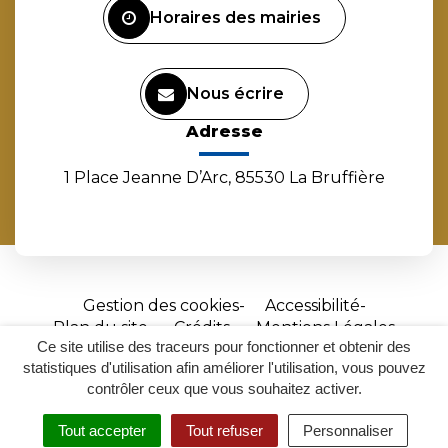
Horaires des mairies
Nous écrire
Adresse
1 Place Jeanne D’Arc, 85530 La Bruffière
Gestion des cookies
Accessibilité
Plan du site
Crédits
Mentions Légales
Ce site utilise des traceurs pour fonctionner et obtenir des
Site
statistiques d'utilisation afin améliorer l'utilisation, vous pouvez
réalisé
contrôler ceux que vous souhaitez activer.
par
Tout accepter
Tout refuser
Personnaliser
Inovagora
MENU
RECHERCHER
ACCESSIBILITÉ