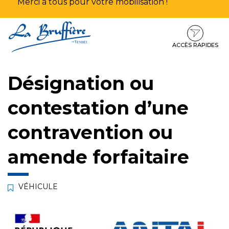
Merci à tous pour votre mobilisation !
Aller
Aller
Aller
à
au
au
la
contenu
pied
ACCÈS RAPIDES
navigation
de
page
Désignation ou
contestation d’une
contravention ou
amende forfaitaire
VÉHICULE