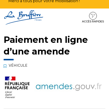
Merci à tous pour votre mobilisation !
Aller
Aller
Aller
à
au
au
la
contenu
pied
ACCÈS RAPIDES
navigation
de
page
Paiement en ligne
d’une amende
VÉHICULE