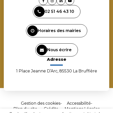
Lien
Lien
Lien
Lien
vers
vers
vers
vers
02 51 46 43 10
le
le
le
la
compte
compte
compte
chaîne
Facebook
Instagram
Linkedin
Youtube
Horaires des mairies
Nous écrire
Adresse
1 Place Jeanne D’Arc, 85530 La Bruffière
Gestion des cookies
Accessibilité
Plan du site
Crédits
Mentions Légales