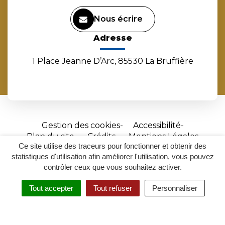
Nous écrire
Adresse
1 Place Jeanne D’Arc, 85530 La Bruffière
Gestion des cookies
Accessibilité
Plan du site
Crédits
Mentions Légales
Ce site utilise des traceurs pour fonctionner et obtenir des
Site
statistiques d'utilisation afin améliorer l'utilisation, vous pouvez
réalisé
contrôler ceux que vous souhaitez activer.
par
Tout accepter
Tout refuser
Personnaliser
Inovagora
MENU
RECHERCHER
ACCESSIBILITÉ
(ouverture
dans
un