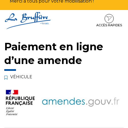
Merci à tous pour votre mobilisation !
Aller
Aller
Aller
à
au
au
la
contenu
pied
ACCÈS RAPIDES
navigation
de
page
Paiement en ligne
d’une amende
VÉHICULE