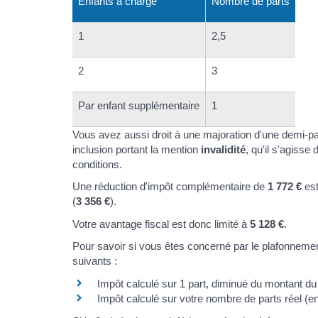
Enfants à charge
Nombre de parts
1
2,5
2
3
Par enfant supplémentaire
1
Vous avez aussi droit à une majoration d'une demi-pa
inclusion portant la mention
invalidité
, qu'il s'agisse
conditions.
Une réduction d'impôt complémentaire de
1 772 €
est
(
3 356 €
).
Votre avantage fiscal est donc limité à
5 128 €
.
Pour savoir si vous êtes concerné par le plafonnemen
suivants :
Impôt calculé sur 1 part, diminué du montant d
Impôt calculé sur votre nombre de parts réel (en