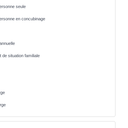
personne seule
e personne en concubinage
annuelle
de situation familiale
rge
arge