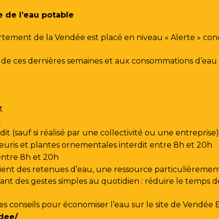
e de l’eau potable
rtement de la Vendée est placé en niveau « Alerte » co
urs de ces dernières semaines et aux consommations d’e
t
t
t (sauf si réalisé par une collectivité ou une entreprise)
leuris et plantes ornementales interdit entre 8h et 20h
 entre 8h et 20h
ent des retenues d’eau, une ressource particulièrement
t des gestes simples au quotidien : réduire le temps de d
les conseils pour économiser l’eau sur le site de
Vendée 
dee/