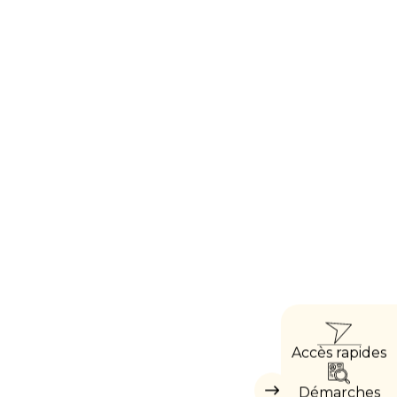
ACCÈ
Accès rapides
DIRE
Démarches
Masquer