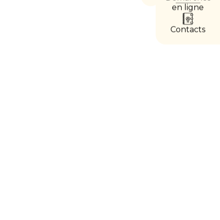
les
en ligne
accès
directs
Contacts