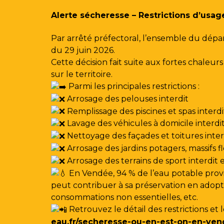
Gestion des traceurs
Alerte sécheresse – Restrictions d’usag
Par arrêté préfectoral, l’ensemble du dépa
du 29 juin 2026.
Cette décision fait suite aux fortes chale
sur le territoire.
Parmi les principales restrictions :
Arrosage des pelouses interdit
Remplissage des piscines et spas interdi
Lavage des véhicules à domicile interdi
Nettoyage des façades et toitures interdi
Arrosage des jardins potagers, massifs f
Arrosage des terrains de sport interdit
En Vendée, 94 % de l’eau potable provi
peut contribuer à sa préservation en adoptan
consommations non essentielles, etc.
Retrouvez le détail des restrictions et 
eau.fr/secheresse-ou-en-est-on-en-ven