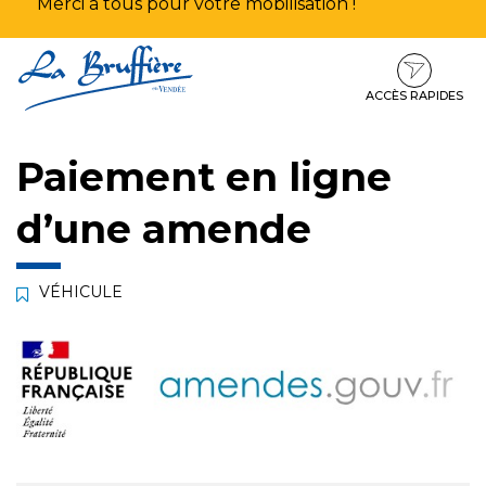
Merci à tous pour votre mobilisation !
Aller
Aller
Aller
à
au
au
la
contenu
pied
ACCÈS RAPIDES
navigation
de
page
Paiement en ligne
d’une amende
VÉHICULE