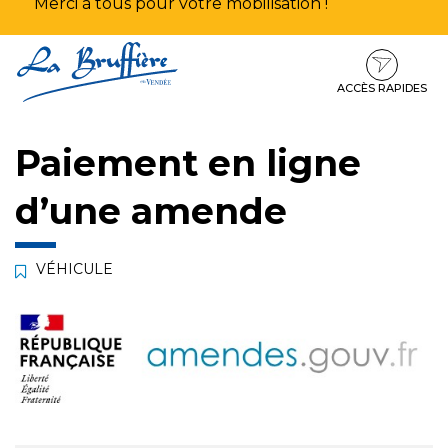
Merci à tous pour votre mobilisation !
Aller
Aller
Aller
à
au
au
la
contenu
pied
ACCÈS RAPIDES
navigation
de
page
Paiement en ligne
d’une amende
VÉHICULE