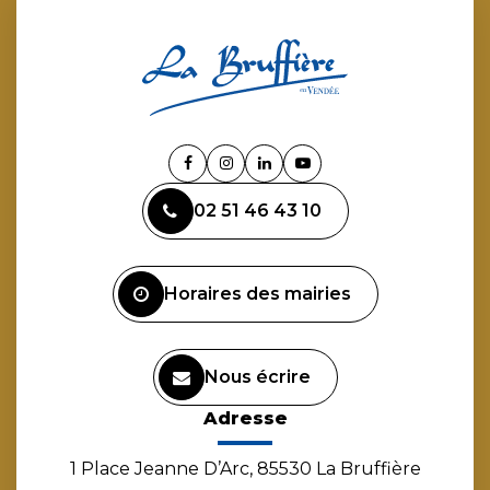
Lien
Lien
Lien
Lien
vers
vers
vers
vers
02 51 46 43 10
le
le
le
la
compte
compte
compte
chaîne
Facebook
Instagram
Linkedin
Youtube
Horaires des mairies
Nous écrire
Adresse
1 Place Jeanne D’Arc, 85530 La Bruffière