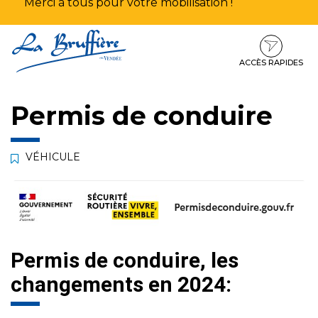
Merci à tous pour votre mobilisation !
Aller
Aller
Aller
à
au
au
la
contenu
pied
ACCÈS RAPIDES
navigation
de
page
Permis de conduire
VÉHICULE
Permis de conduire, les
changements en 2024: